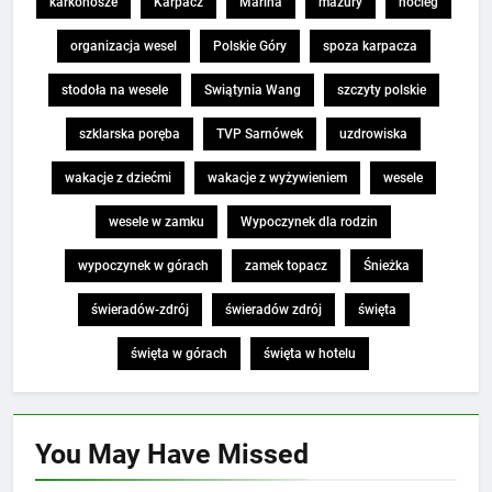
karkonosze
Karpacz
Marina
mazury
nocleg
organizacja wesel
Polskie Góry
spoza karpacza
stodoła na wesele
Swiątynia Wang
szczyty polskie
szklarska poręba
TVP Sarnówek
uzdrowiska
wakacje z dziećmi
wakacje z wyżywieniem
wesele
wesele w zamku
Wypoczynek dla rodzin
wypoczynek w górach
zamek topacz
Śnieżka
świeradów-zdrój
świeradów zdrój
święta
święta w górach
święta w hotelu
You May Have
Missed