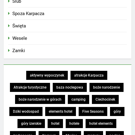
Ślub
Spoza Karpacza
Święta
Wesele
Zamki
aktywny wypoczynek
atrakcje Karpacza
Atrakcje turystyczne
baza noclegowa
boże narodzenie
boże narodzenie w górach
camping
Ciechocinek
Dziki wodospad
elements hotel
Five Seasons
góry
góry izerskie
hotel
hotele
hotel elements