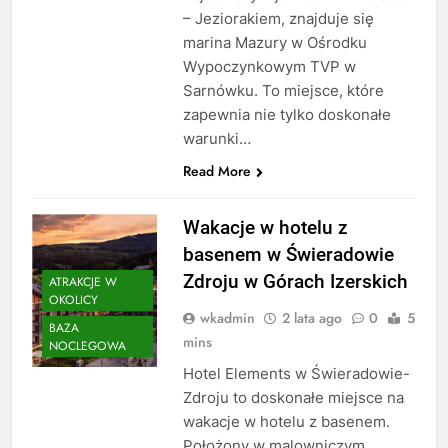
– Jeziorakiem, znajduje się
marina Mazury w Ośrodku
Wypoczynkowym TVP w
Sarnówku. To miejsce, które
zapewnia nie tylko doskonałe
warunki…
Read More
Wakacje w hotelu z
basenem w Świeradowie
Zdroju w Górach Izerskich
ATRAKCJE W
OKOLICY
wkadmin
2 lata ago
0
5
BAZA
mins
NOCLEGOWA
Hotel Elements w Świeradowie-
Zdroju to doskonałe miejsce na
wakacje w hotelu z basenem.
Położony w malowniczym