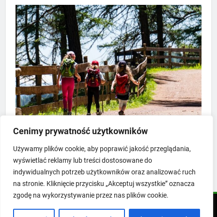
ATRAKCJE W OKOLICY
BAZA NOCLEGOWA
Cenimy prywatność użytkowników
Wyjątkowe miejsce dla rodzin z dziećmi w
Używamy plików cookie, aby poprawić jakość przeglądania,
Górach Izerskich
wyświetlać reklamy lub treści dostosowane do
wkadmin
2 lata ago
indywidualnych potrzeb użytkowników oraz analizować ruch
na stronie. Kliknięcie przycisku „Akceptuj wszystkie” oznacza
zgodę na wykorzystywanie przez nas plików cookie.
Newsmatic - News WordPress Theme 2026. Powered By