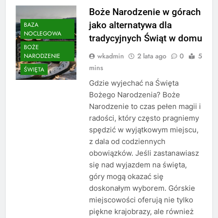
Boże Narodzenie w górach
jako alternatywa dla
BAZA
NOCLEGOWA
tradycyjnych Świąt w domu
BOŻE
wkadmin
2 lata ago
0
5
NARODZENIE
mins
ŚWIĘTA
Gdzie wyjechać na Święta
Bożego Narodzenia? Boże
Narodzenie to czas pełen magii i
radości, który często pragniemy
spędzić w wyjątkowym miejscu,
z dala od codziennych
obowiązków. Jeśli zastanawiasz
się nad wyjazdem na święta,
góry mogą okazać się
doskonałym wyborem. Górskie
miejscowości oferują nie tylko
piękne krajobrazy, ale również