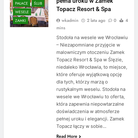
pełna uroku w Zamek
PAŁACE
ŚLUB
Topacz Resort & Spa
WESELE
wkadmin
2 lata ago
0
4
ZAMKI
mins
Stodoła na wesele we Wrocławiu
– Niezapomniane przyjęcie w
malowniczym otoczeniu Zamek
Topacz Resort & Spa w Ślęzie,
niedaleko Wrocławia, to miejsce,
które oferuje wyjątkową opcję
dla tych, którzy marzą o
rustykalnym weselu. Stodoła na
wesele we Wrocławiu to oferta,
która zapewnia niepowtarzalne
doświadczenia w atmosferze
pełnej uroku i elegancji. Zamek
Topacz łączy w sobie…
Read More