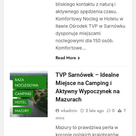
bliskiego kontaktu z naturą i
aktywnego spędzenia czasu.
Komfortowy Nocleg w Hotelu w
Iławie Ośrodek TVP w Sarnówku
dysponuje miejscami
noclegowymi dla 150 osób.
Komfortowe…
Read More
TVP Sarnówek – Idealne
BAZA
Miejsce na Camping i
NOCLEGOWA
Aktywny Wypoczynek na
CAMPING
Mazurach
HOTEL
wkadmin
2 lata ago
0
7
MAZURY
mins
Mazury to prawdziwa perła w
koronie polskich krajobrazów,