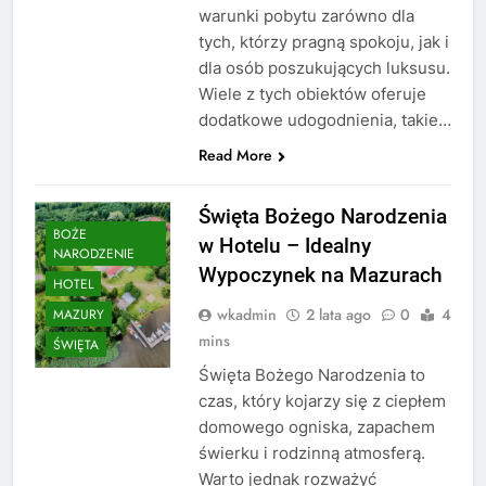
warunki pobytu zarówno dla
tych, którzy pragną spokoju, jak i
dla osób poszukujących luksusu.
Wiele z tych obiektów oferuje
dodatkowe udogodnienia, takie…
Read More
Święta Bożego Narodzenia
BOŻE
w Hotelu – Idealny
NARODZENIE
Wypoczynek na Mazurach
HOTEL
wkadmin
2 lata ago
0
4
MAZURY
mins
ŚWIĘTA
Święta Bożego Narodzenia to
czas, który kojarzy się z ciepłem
domowego ogniska, zapachem
świerku i rodzinną atmosferą.
Warto jednak rozważyć