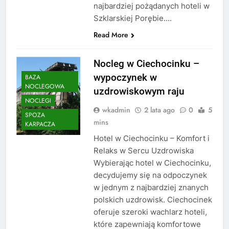
najbardziej pożądanych hoteli w
Szklarskiej Porębie….
Read More
Nocleg w Ciechocinku –
wypoczynek w
BAZA
NOCLEGOWA
uzdrowiskowym raju
NOCLEGI
wkadmin
2 lata ago
0
5
SPOZA
mins
KARPACZA
Hotel w Ciechocinku – Komfort i
Relaks w Sercu Uzdrowiska
Wybierając hotel w Ciechocinku,
decydujemy się na odpoczynek
w jednym z najbardziej znanych
polskich uzdrowisk. Ciechocinek
oferuje szeroki wachlarz hoteli,
które zapewniają komfortowe