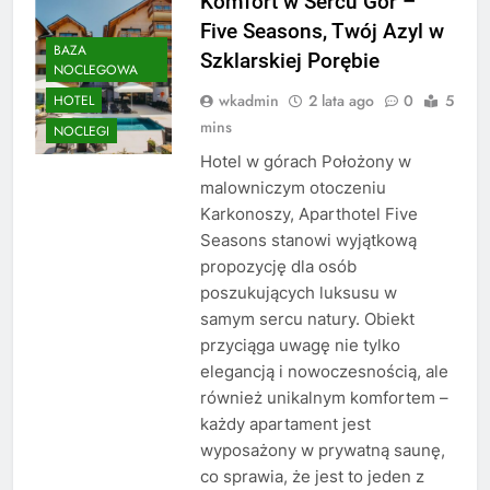
Komfort w Sercu Gór –
Five Seasons, Twój Azyl w
BAZA
Szklarskiej Porębie
NOCLEGOWA
wkadmin
2 lata ago
0
5
HOTEL
mins
NOCLEGI
Hotel w górach Położony w
malowniczym otoczeniu
Karkonoszy, Aparthotel Five
Seasons stanowi wyjątkową
propozycję dla osób
poszukujących luksusu w
samym sercu natury. Obiekt
przyciąga uwagę nie tylko
elegancją i nowoczesnością, ale
również unikalnym komfortem –
każdy apartament jest
wyposażony w prywatną saunę,
co sprawia, że jest to jeden z