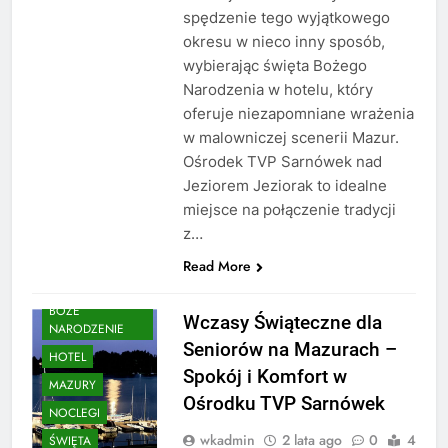
spędzenie tego wyjątkowego
okresu w nieco inny sposób,
wybierając święta Bożego
Narodzenia w hotelu, który
oferuje niezapomniane wrażenia
w malowniczej scenerii Mazur.
Ośrodek TVP Sarnówek nad
Jeziorem Jeziorak to idealne
miejsce na połączenie tradycji
z…
Read More
BOŻE
Wczasy Świąteczne dla
NARODZENIE
Seniorów na Mazurach –
HOTEL
Spokój i Komfort w
MAZURY
Ośrodku TVP Sarnówek
NOCLEGI
wkadmin
2 lata ago
0
4
ŚWIĘTA