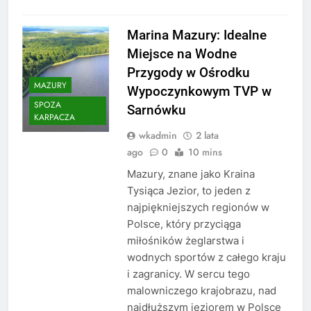
Marina Mazury: Idealne
Miejsce na Wodne
Przygody w Ośrodku
MAZURY
Wypoczynkowym TVP w
SPOZA
Sarnówku
KARPACZA
wkadmin
2 lata
ago
0
10 mins
Mazury, znane jako Kraina
Tysiąca Jezior, to jeden z
najpiękniejszych regionów w
Polsce, który przyciąga
miłośników żeglarstwa i
wodnych sportów z całego kraju
i zagranicy. W sercu tego
malowniczego krajobrazu, nad
najdłuższym jeziorem w Polsce