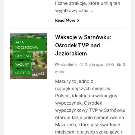
liczne atrakcje, które umilą ten
wyjątkowy czas….
Read More
Wakacje w Sarnówku:
BAZA
Ośrodek TVP nad
NOCLEGOWA
Jeziorakiem
CAMPING
wkadmin
2 lata ago
0
3
MAZURY
mins
NOCLEGI
Mazury to jedno z
najpiękniejszych miejsc w
Polsce, idealne na wakacyjny
wypoczynek. Ośrodek
wypoczynkowy TVP w Sarnówku
oferuje tanie pole namiotowe na
Mazurach, które jest świetnym
miejscem dla osób szukających