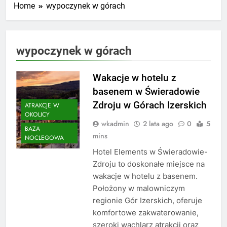
Home
wypoczynek w górach
wypoczynek w górach
Wakacje w hotelu z
basenem w Świeradowie
Zdroju w Górach Izerskich
ATRAKCJE W
OKOLICY
wkadmin
2 lata ago
0
5
BAZA
mins
NOCLEGOWA
Hotel Elements w Świeradowie-
Zdroju to doskonałe miejsce na
wakacje w hotelu z basenem.
Położony w malowniczym
regionie Gór Izerskich, oferuje
komfortowe zakwaterowanie,
szeroki wachlarz atrakcji oraz