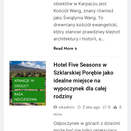
obiektów w Karpaczu jest
Kościół Wang, znany również
jako Świątynia Wang. To
drewniany kościół ewangelicki,
który stanowi prawdziwy klejnot
architektury i historii, a…
Read More
Hotel Five Seasons w
Szklarskiej Porębie jako
idealne miejsce na
ATRAKCJE W
OKOLICY
wypoczynek dla całej
BAZA
rodziny
NOCLEGOWA
wkadmin
2 lata ago
0
5
mins
Odpoczynek w górach z dziećmi
może być nie tylko relaksujący,