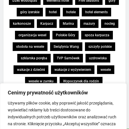
Dziki wodospad
elements hotel
Five Seasons
góry
góry izerskie
hotel
hotele
hotel elements
karkonosze
Karpacz
Marina
mazury
nocleg
organizacja wesel
Polskie Góry
spoza karpacza
stodoła na wesele
Swiątynia Wang
szczyty polskie
szklarska poręba
TVP Sarnówek
uzdrowiska
wakacje z dziećmi
wakacje z wyżywieniem
wesele
wesele w zamku
Wypoczynek dla rodzin
Cenimy prywatność użytkowników
wypoczynek w górach
zamek topacz
Śnieżka
Używamy plików cookie, aby poprawić jakość przeglądania,
świeradów-zdrój
świeradów zdrój
święta
wyświetlać reklamy lub treści dostosowane do
święta w górach
święta w hotelu
indywidualnych potrzeb użytkowników oraz analizować ruch
na stronie. Kliknięcie przycisku „Akceptuj wszystkie” oznacza