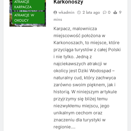
Karkonoszy
ATRAKCJE
KARPACZA
wkadmin
2 lata ago
0
9
ATRAKCJE W
mins
OKOLICY
Karpacz, malownicza
miejscowość położona w
Karkonoszach, to miejsce, które
przyciąga turystów z całej Polski
i nie tylko. Jedną z
najciekawszych atrakcji w
okolicy jest Dziki Wodospad –
naturalny cud, który zachwyca
zarówno swoim pięknem, jak i
historią. W niniejszym artykule
przyjrzymy się bliżej temu
niezwykłemu miejscu, jego
unikalnym cechom oraz
znaczeniu dla turystyki w
regionie….