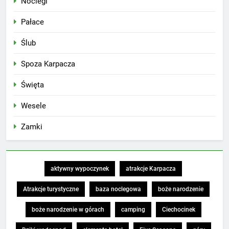
Noclegi
Pałace
Ślub
Spoza Karpacza
Święta
Wesele
Zamki
aktywny wypoczynek
atrakcje Karpacza
Atrakcje turystyczne
baza noclegowa
boże narodzenie
boże narodzenie w górach
camping
Ciechocinek