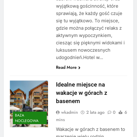
wyjątkową gościnność, które
sprawiają, że każdy gość czuje
się tu wyjątkowo. To miejsce,
gdzie można połączyć relaks z
aktywnym wypoczynkiem,
ciesząc się pięknymi widokami i
luksusem nowoczesnych
udogodnień.Hotel w…
Read More
Idealne miejsce na
wakacje w górach z
basenem
wkadmin
2 lata ago
0
6
BAZA
mins
NOCLEGOWA
Wakacje w górach z basenem to
marzenie wielu rodzin