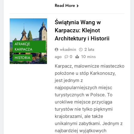
Read More
Świątynia Wang w
Karpaczu: Klejnot
Architektury i Historii
ATRAKCJE
wkadmin
2 lata
KARPACZA
ago
0
10 mins
HISTORIA
Karpacz, malownicze miasteczko
położone u stóp Karkonoszy,
jest jednym z
najpopularniejszych miejsc
turystycznych w Polsce. To
urokliwe miejsce przyciąga
turystów nie tylko pięknymi
krajobrazami, ale także
unikalnymi zabytkami. Jednym z
najbardziej wyjątkowych